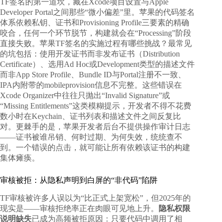
TF签名的第一道坎，藏在Xcode项目设置与Apple
Developer Portal之间那些“微小偏差”里。苹果的代码签名
体系依赖私钥、证书和Provisioning Profile三要素的精确
咬合，任何一个环节脱节，构建就会在“Processing”阶段
直接失败。
苹果TF签名的实施过程有哪些挑战
？最常见
的坑包括：使用开发证书而非发布证书（Distribution
Certificate）、选用Ad Hoc或Development类型的描述文件
而非App Store Profile、Bundle ID与Portal注册不一致、
IPA内附带的mobileprovision信息不完整。这些错误在
Xcode Organizer中往往只抛出“Invalid Signature”或
“Missing Entitlements”这类模糊提示，开发者不得不花费
数小时在Keychain、证书列表和描述文件之间反复比
对。更棘手的是，苹果开发者后台不提供操作审计日志
——证书被谁吊销、何时过期、为何失效，统统查不
到。一个错误的点击，就可能让所有依赖该证书的构建
集体瘫痪。
审核被拒：从隐私声明到白屏的“非代码”陷阱
TF审核被许多人误以为“比正式上架宽松”，但2025年的
现实是——审核拒绝率正在肉眼可见地上升。
隐私权限
说明缺失
已成为高频被拒原因：只要代码中调用了相