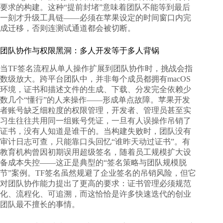
要求的构建。这种“提前封堵”意味着团队不能等到最后
一刻才升级工具链——必须在苹果设定的时间窗口内完
成迁移，否则连测试通道都会被切断。
团队协作与权限黑洞：多人开发等于多人背锅
当TF签名流程从单人操作扩展到团队协作时，挑战会指
数级放大。跨平台团队中，并非每个成员都拥有macOS
环境，证书和描述文件的生成、下载、分发完全依赖少
数几个“懂行”的人来操作——形成单点故障。苹果开发
者账号缺乏细粒度的权限管理，开发者、管理员甚至实
习生往往共用同一组账号凭证，一旦有人误操作吊销了
证书，没有人知道是谁干的。当构建失败时，团队没有
审计日志可查，只能靠口头回忆“谁昨天动过证书”。有
教育机构曾因初期误用超级签名，随着员工规模扩大设
备成本失控——这正是典型的“签名策略与团队规模脱
节”案例。TF签名虽然规避了企业签名的吊销风险，但它
对团队协作能力提出了更高的要求：证书管理必须规范
化、流程化、可追溯，而这恰恰是许多快速迭代的创业
团队最不擅长的事情。