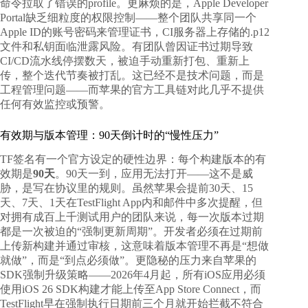
命令拉取了错误的profile。更麻烦的是，Apple Developer
Portal缺乏细粒度的权限控制——整个团队共享同一个
Apple ID的账号密码来管理证书，CI服务器上存储的.p12
文件和私钥面临泄露风险。有团队曾因证书过期导致
CI/CD流水线停摆数天，被迫手动重新打包、重新上
传，整个迭代节奏被打乱。这已经不是技术问题，而是
工程管理问题——而苹果的官方工具链对此几乎不提供
任何有效监控或预警。
有效期与版本管理：90天倒计时的“慢性压力”
TF签名有一个官方设定的硬性边界：每个构建版本的有
效期是
90天
。90天一到，应用无法打开——这不是威
胁，是写在协议里的规则。虽然苹果会提前30天、15
天、7天、1天在TestFlight App内和邮件中多次提醒，但
对拥有成百上千测试用户的团队来说，每一次版本过期
都是一次被迫的“强制更新周期”。开发者必须在过期前
上传新构建并通过审核，这意味着版本管理不再是“想做
就做”，而是“到点必须做”。更隐秘的压力来自苹果的
SDK强制升级策略——2026年4月起，所有iOS应用必须
使用iOS 26 SDK构建才能上传至App Store Connect，而
TestFlight早在强制执行日期前三个月就开始拦截不符合