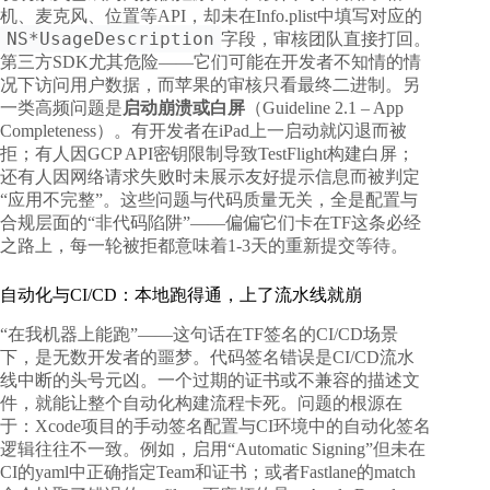
机、麦克风、位置等API，却未在Info.plist中填写对应的
NS*UsageDescription
字段，审核团队直接打回。
第三方SDK尤其危险——它们可能在开发者不知情的情
况下访问用户数据，而苹果的审核只看最终二进制。另
一类高频问题是
启动崩溃或白屏
（Guideline 2.1 – App
Completeness）。有开发者在iPad上一启动就闪退而被
拒；有人因GCP API密钥限制导致TestFlight构建白屏；
还有人因网络请求失败时未展示友好提示信息而被判定
“应用不完整”。这些问题与代码质量无关，全是配置与
合规层面的“非代码陷阱”——偏偏它们卡在TF这条必经
之路上，每一轮被拒都意味着1-3天的重新提交等待。
自动化与CI/CD：本地跑得通，上了流水线就崩
“在我机器上能跑”——这句话在TF签名的CI/CD场景
下，是无数开发者的噩梦。代码签名错误是CI/CD流水
线中断的头号元凶。一个过期的证书或不兼容的描述文
件，就能让整个自动化构建流程卡死。问题的根源在
于：Xcode项目的手动签名配置与CI环境中的自动化签名
逻辑往往不一致。例如，启用“Automatic Signing”但未在
CI的yaml中正确指定Team和证书；或者Fastlane的match