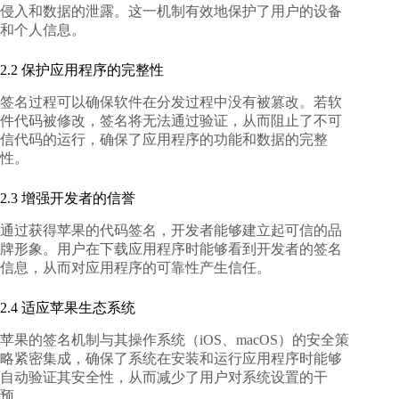
侵入和数据的泄露。这一机制有效地保护了用户的设备
和个人信息。
2.2 保护应用程序的完整性
签名过程可以确保软件在分发过程中没有被篡改。若软
件代码被修改，签名将无法通过验证，从而阻止了不可
信代码的运行，确保了应用程序的功能和数据的完整
性。
2.3 增强开发者的信誉
通过获得苹果的代码签名，开发者能够建立起可信的品
牌形象。用户在下载应用程序时能够看到开发者的签名
信息，从而对应用程序的可靠性产生信任。
2.4 适应苹果生态系统
苹果的签名机制与其操作系统（iOS、macOS）的安全策
略紧密集成，确保了系统在安装和运行应用程序时能够
自动验证其安全性，从而减少了用户对系统设置的干
预。