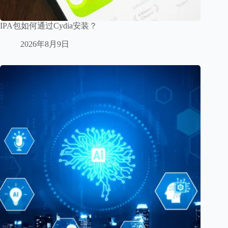
IPA包如何通过Cydia安装？
2026年8月9日