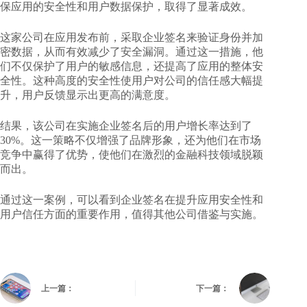
保应用的安全性和用户数据保护，取得了显著成效。
这家公司在应用发布前，采取企业签名来验证身份并加
密数据，从而有效减少了安全漏洞。通过这一措施，他
们不仅保护了用户的敏感信息，还提高了应用的整体安
全性。这种高度的安全性使用户对公司的信任感大幅提
升，用户反馈显示出更高的满意度。
结果，该公司在实施
企业签名
后的用户增长率达到了
30%。这一策略不仅增强了品牌形象，还为他们在市场
竞争中赢得了优势，使他们在激烈的金融科技领域脱颖
而出。
通过这一案例，可以看到企业签名在提升应用安全性和
用户信任方面的重要作用，值得其他公司借鉴与实施。
上一篇：
下一篇：