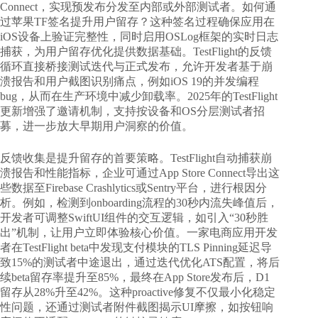
Connect，实现预发布分发至内部或外部测试者。
如何通
过苹果TF签名提升用户留存
？这种签名过程确保应用在
iOS设备上验证完整性，同时启用OSLog框架的实时日志
捕获，为用户留存优化提供数据基础。TestFlight的反馈
循环直接桥接测试迭代与正式发布，允许开发者基于崩
溃报告和用户截图识别痛点，例如iOS 19的并发编程
bug，从而在生产环境中减少卸载率。2025年的TestFlight
更新增强了邀请机制，支持按设备和OS分层测试者招
募，进一步放大早期用户洞察的价值。
反馈收集是提升留存的首要策略。TestFlight自动捕获崩
溃报告和性能指标，企业可通过App Store Connect导出这
些数据至Firebase Crashlytics或Sentry平台，进行根因分
析。例如，检测到onboarding流程的30秒内流失峰值后，
开发者可调整SwiftUI组件的交互逻辑，如引入“30秒胜
出”机制，让用户立即体验核心价值。一家电商应用开发
者在TestFlight beta中发现支付模块的TLS Pinning延迟导
致15%的测试者中途退出，通过迭代优化ATS配置，将后
续beta留存率提升至85%，最终在App Store发布后，D1
留存从28%升至42%。这种proactive修复不仅最小化稳定
性问题，还通过测试者附件截图揭示UI摩擦，如按钮响