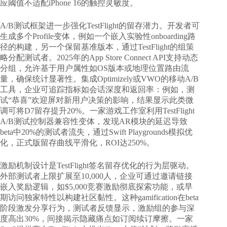
应阈值不适配iPhone 16的触控灵敏度。
A/B测试框架进一步强化TestFlight的留存潜力。开发者可
生成多个Profile变体，例如一个嵌入实验性onboarding路
径的构建，另一个保留基准版本，通过TestFlight的组策
略分配测试者。2025年的App Store Connect API支持动态
分组，允许基于用户属性如OS版本或地理位置路由流
量，确保统计显著性。集成Optimizely或VWO的移动A/B
工具，企业可追踪指标如会话深度和返回率：例如，测
试“恭喜”欢迎屏对新用户决策的影响，结果显示此类微
调可将D7留存提升20%。一家游戏工作室利用TestFlight
A/B测试控制器兼容性变体，发现AR模块的延迟导致
beta中20%的测试者流失，通过Swift Playgrounds模拟优
化，正式版留存曲线平滑化，ROI达250%。
激励机制设计是TestFlight签名留存优化的行为层驱动。
外部测试者上限扩展至10,000人，企业可通过邀请链接
嵌入奖励逻辑，如$5,000竞赛激励彻底探索功能，或早
期访问独家特性以构建社区黏性。这种gamification在beta
阶段激发分享行为，测试者反馈显示，激励组的参与深
度高出30%，间接揭示隐藏痛点如订阅续订摩擦。一家