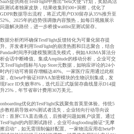
SaaS提供商在TestFlight中推出“beta大使”计划，奖励高活
跃测试者独家皮肤，结果收集到500+洞察，优化了
GDPR数据导出流程，将正式用户D30留存从35%推升至
52%。2025年的趋势强调微内容预热，如每日视频展示
问题解决路径，进一步桥接waitlist至测试留存。
数据分析闭环确保TestFlight反馈转化为可量化留存提
升。开发者利用TestFlight的崩溃热图和日志聚合，结合
Pandas时间序列建模预测流失模式，例如ARIMA算法分
析会话中断峰值。集成Amplitude的移动分析，企业可交
叉TestFlight指标与App Store元数据，如响应评论的24小
时内行动可将留存增幅达40%。一家医疗应用通过此框
架，在beta中验证HIPAA加密模块的生物识别集成，发
现Face ID失败率8%，迭代后正式版留存曲线显示D14提
升25%，年节省审计费用30万美元。
onboarding优化的TestFlight实践聚焦首英里体验。传统5
步教程易导致40%测试者流失，企业转向行动导向设
计：首屏CTA直击痛点，后推硬问题如账户设置。通过
TestFlight的内部测试路径，企业可dogfooding验证“无摩
擦启动”，如无需强制偏好配置。一家物流应用在beta中