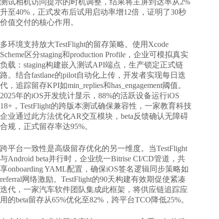
测试相机访问提示的时机调整，结果将主屏到达率从2%
升至40%，正式发布后试用启动率增12倍，证明了30秒
价值交付的核心作用。
多环境支持放大TestFlight的留存策略。使用Xcode
Scheme区分staging和production Profile，企业可模拟真实
负载：staging构建嵌入测试API端点，生产锁定正式链
路。结合fastlane的pilot自动化上传，开发者实现每日迭
代，追踪留存KPI如min_replies和has_engagement阈值。
2025年的iOS开发统计显示，88%的活跃设备运行iOS
18+，TestFlight的跨版本测试确保兼容性，一家教育科技
企业通过此方法优化AR交互模块，beta反馈确认无障碍
合规，正式留存率达95%。
跨平台一致性是高级留存优化的另一维度。当TestFlight
与Android beta并行时，企业统一Bitrise CI/CD管道，共
享onboarding YAML配置，确保iOS签名逻辑同步策略如
referral网络激励。TestFlight的90天构建有效期促使紧凑
迭代，一家汽车软件团队集成此框架，将供应链追踪应
用的beta留存从65%优化至82%，跨平台TCO降低25%。