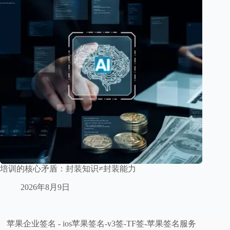
培训的核心矛盾：封装知识≠封装能力
2026年8月9日
苹果企业签名 - ios苹果签名-v3签-TF签-苹果签名服务