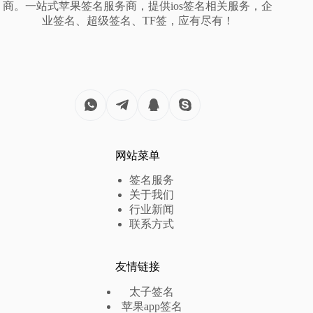
商。一站式苹果签名服务商，提供ios签名相关服务，企
业签名、超级签名、TF签，应有尽有！
网站菜单
签名服务
关于我们
行业新闻
联系方式
友情链接
太子签名
苹果app签名