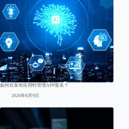
如何在发布应用时管理APP签名？
2026年8月9日