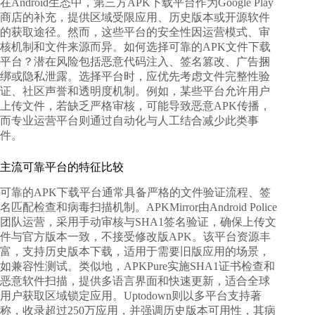
在Android生态中，第三方APK下载平台作为Google Play
商店的补充，提供区域受限应用、历史版本或开源软件
的获取途径。然而，这些平台的安全性因运营模式、审
核机制和文件来源而异。
如何选择可靠的APK文件下载
平台？
潜在风险包括恶意代码注入、签名篡改、广告捆
绑或隐私泄露。选择平台时，应优先考虑文件完整性验
证、社区声誉和透明度机制。例如，某些平台允许用户
上传文件，若缺乏严格审核，可能导致恶意APK传播，
而专业运营平台则通过自动化与人工结合减少此类事
件。
主流可靠平台的特征比较
可靠的APK下载平台通常具备严格的文件验证流程、签
名匹配检查和病毒扫描机制。APKMirror由Android Police
团队运营，采用手动审核与SHA1签名验证，确保上传文
件与官方版本一致，不接受修改版APK。该平台资源丰
富，支持历史版本下载，适用于需要旧版应用的场景，
如兼容性测试。类似地，APKPure实施SHA1证书检查和
恶意软件扫描，提供多语言界面和快速更新，适合全球
用户获取区域锁定应用。Uptodown则以多平台支持著
称，收录超过250万应用，并强调历史版本可用性，其病