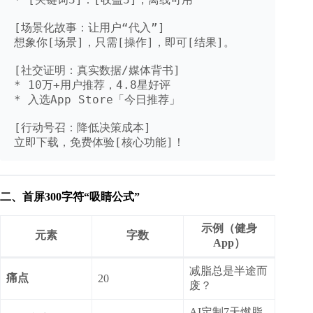
[场景化故事：让用户“代入”]

想象你[场景]，只需[操作]，即可[结果]。

[社交证明：真实数据/媒体背书]

* 10万+用户推荐，4.8星好评

* 入选App Store「今日推荐」

[行动号召：降低决策成本]

立即下载，免费体验[核心功能]！
二、首屏300字符“吸睛公式”
示例（健身
元素
字数
App）
减脂总是半途而
痛点
20
废？
AI定制7天燃脂