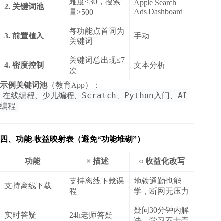
难度<30，搜索
Apple Search
2. 关键词池
Ads Dashboard
量>500
每功能点首词为
3. 前置植入
手动
关键词
关键词总出现≤7
4. 密度控制
文本分析
次
示例关键词池
（教育App）：
在线编程、少儿编程、Scratch、Python入门、AI
编程
四、功能-收益映射表（避免“功能堆砌”）
功能
× 描述
○ 收益化改写
支持离线下载课
地铁通勤也能
支持离线下载
程
学，断网无压力
疑问30分钟内解
实时答疑
24h老师答疑
决，学习不卡壳