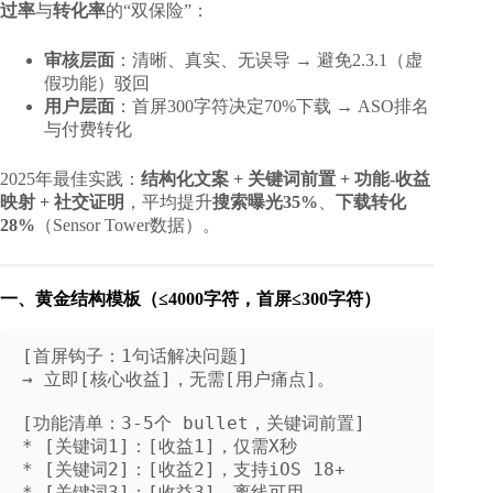
过率
与
转化率
的“双保险”：
审核层面
：清晰、真实、无误导 → 避免2.3.1（虚
假功能）驳回
用户层面
：首屏300字符决定70%下载 → ASO排名
与付费转化
2025年最佳实践：
结构化文案 + 关键词前置 + 功能-收益
映射 + 社交证明
，平均提升
搜索曝光35%
、
下载转化
28%
（Sensor Tower数据）。
一、黄金结构模板（≤4000字符，首屏≤300字符）
[首屏钩子：1句话解决问题]

→ 立即[核心收益]，无需[用户痛点]。

[功能清单：3-5个 bullet，关键词前置]

* [关键词1]：[收益1]，仅需X秒

* [关键词2]：[收益2]，支持iOS 18+

* [关键词3]：[收益3]，离线可用
