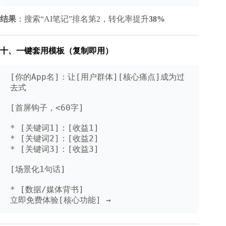
结果
：搜索“AI笔记”排名第2，转化率提升
38%
十、一键套用模板（复制即用）
[你的App名]：让[用户群体][核心痛点]成为过
去式

[首屏钩子，<60字]

* [关键词1]：[收益1]

* [关键词2]：[收益2] 

* [关键词3]：[收益3]

[场景化1句话]

* [数据/媒体背书]

立即免费体验[核心功能] →