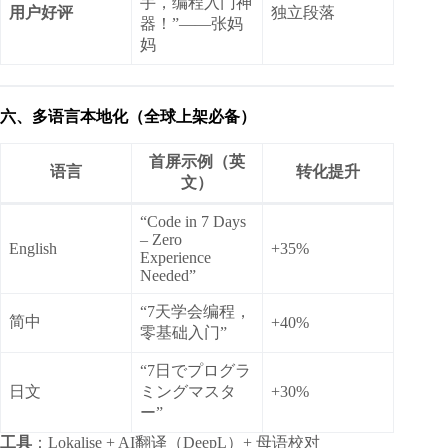
手，编程入门神
用户好评
独立段落
器！”——张妈
妈
六、多语言本地化（全球上架必备）
首屏示例（英
语言
转化提升
文）
“Code in 7 Days
– Zero
English
+35%
Experience
Needed”
“7天学会编程，
简中
+40%
零基础入门”
“7日でプログラ
日文
ミングマスタ
+30%
ー”
工具
：Lokalise + AI翻译（DeepL）+ 母语校对