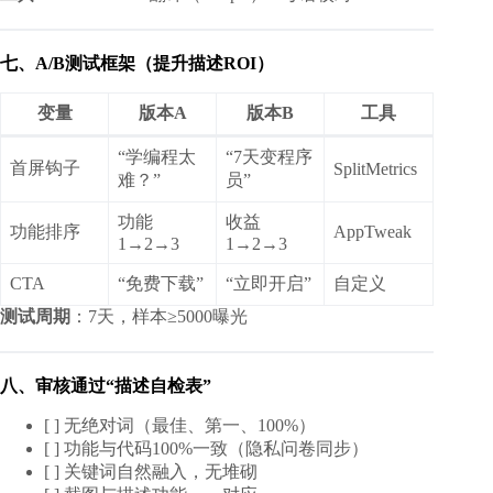
七、A/B测试框架（提升描述ROI）
变量
版本A
版本B
工具
“学编程太
“7天变程序
首屏钩子
SplitMetrics
难？”
员”
功能
收益
功能排序
AppTweak
1→2→3
1→2→3
CTA
“免费下载”
“立即开启”
自定义
测试周期
：7天，样本≥5000曝光
八、审核通过“描述自检表”
[ ] 无绝对词（最佳、第一、100%）
[ ] 功能与代码100%一致（隐私问卷同步）
[ ] 关键词自然融入，无堆砌