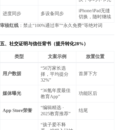
iPhone/iPad无缝
进度同步
多设备同步
切换，随时继续
审核红线
：禁止“100%通过率”“永久免费”等绝对词
五、社交证明与信任背书（提升转化28%）
类型
文案示例
放置位置
“50万家长选
用户数据
首屏下方
择，平均提分
32%”
“36氪年度最佳
媒体曝光
功能区后
教育App”
“编辑精选 ·
App Store荣誉
结尾
2025教育推荐”
“孩子爱不释