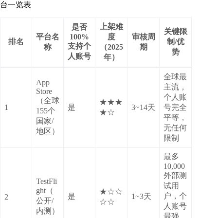
台一览表
上架难
是否
关键限
平台名
100%
度
审核周
排名
制/优
支持个
称
（2025
期
势
人账号
年）
全球最
App
主流，
Store
个人账
（全球
★★★
1
是
3~14天
号完全
155个
★☆
平等，
国家/
无任何
地区）
限制
最多
10,000
外部测
TestFli
试用
ght（
★☆☆
户，个
是
1~3天
2
公开/
☆☆
人账号
内测）
最强