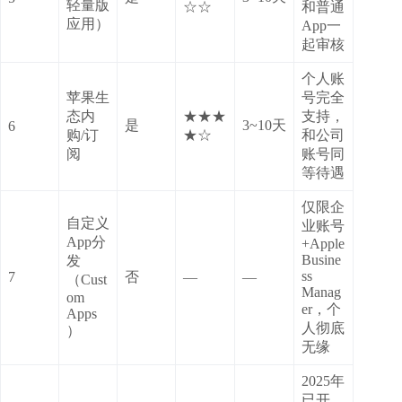
轻量版
☆☆
和普通
应用）
App一
起审核
个人账
苹果生
号完全
态内
★★★
支持，
是
3~10天
6
购/订
★☆
和公司
阅
账号同
等待遇
仅限企
自定义
业账号
App分
+Apple
Busine
发
ss
7
否
—
—
（Cust
Manag
om
er，个
Apps
人彻底
）
无缘
2025年
已开