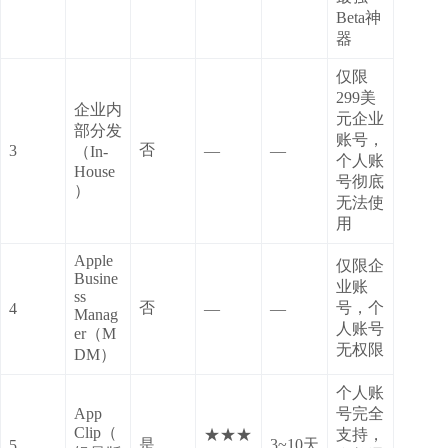
Beta神
器
仅限
299美
企业内
元企业
部分发
账号，
否
3
—
—
（In-
个人账
House
号彻底
）
无法使
用
Apple
仅限企
Busine
业账
ss
否
号，个
4
—
—
Manag
人账号
er（M
无权限
DM）
个人账
App
号完全
Clip（
★★★
支持，
是
3~10天
5